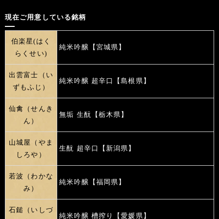
現在ご用意している銘柄
伯楽星(はく
純米吟醸【宮城県】
らくせい)
出雲富士（い
純米吟醸 超辛口【島根県】
ずもふじ）
仙禽（せんき
無垢 生酛【栃木県】
ん）
山城屋（やま
生酛 超辛口【新潟県】
しろや）
若波（わかな
純米吟醸【福岡県】
み）
石鎚（いしづ
純米吟醸 槽搾り【愛媛県】